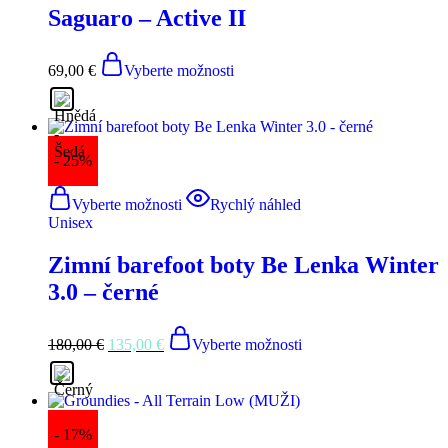
Saguaro – Active II
69,00
€
Vyberte možnosti
- 25%
Vyberte možnosti
Rychlý náhled
Unisex
Zimní barefoot boty Be Lenka Winter
3.0 – černé
Domovská
stránka
180,00
€
135,00
€
Vyberte možnosti
Pánské
Dámské
- 17%