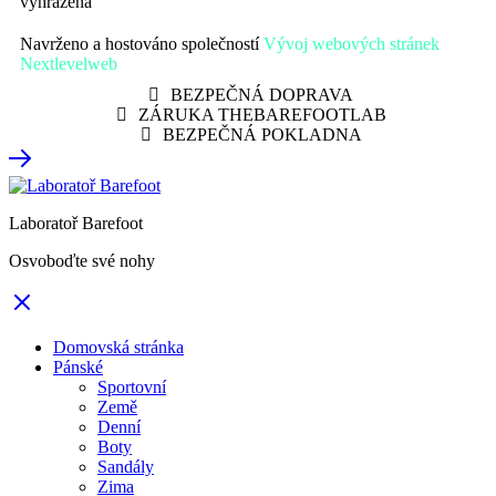
vyhrazena
Navrženo a hostováno společností
Vývoj webových stránek
Nextlevelweb
BEZPEČNÁ DOPRAVA
ZÁRUKA THEBAREFOOTLAB
BEZPEČNÁ POKLADNA
Laboratoř Barefoot
Osvoboďte své nohy
Domovská stránka
Pánské
Sportovní
Země
Denní
Boty
Sandály
Zima