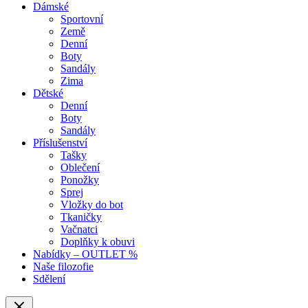
Dámské
Sportovní
Země
Denní
Boty
Sandály
Zima
Dětské
Denní
Boty
Sandály
Příslušenství
Tašky
Oblečení
Ponožky
Sprej
Vložky do bot
Tkaničky
Vačnatci
Doplňky k obuvi
Nabídky – OUTLET %
Naše filozofie
Sdělení