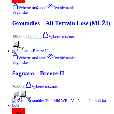
Dětské
Vyberte možnosti
Rychlý náhled
Příslušenství
Veganské
Nabídky –
Groundies – All Terrain Low (MUŽI)
OUTLET
%
139,00
€
115,80
€
Vyberte možnosti
Naše
filozofie
Sdělení
Vyberte možnosti
Rychlý náhled
Veganské
Saguaro – Breeze II
76,00
€
Vyberte možnosti
- 20%