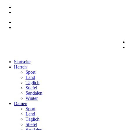
Startseite
Herren
Sport
Land
Täglich
Stiefel
Sandalen
Winter
Damen
Sport
Land
Täglich
Stiefel
Sandalen