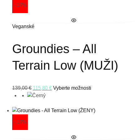
- 17%
Veganské
Groundies – All
Terrain Low (MUŽI)
139,00
€
115,80
€
Vyberte možnosti
- 17%