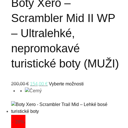
Boty Xero –
Scrambler Mid II WP
– Ultralehké,
nepromokavé
turistické boty (MUŽI)
200,00
€
154,00
€
Vyberte možnosti
- 28%