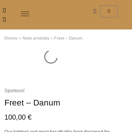
Domov
»
Naše produkty
»
Freet – Danum
Sportovní
Freet – Danum
100,00
€
Our lightest and most breathable boot designed for