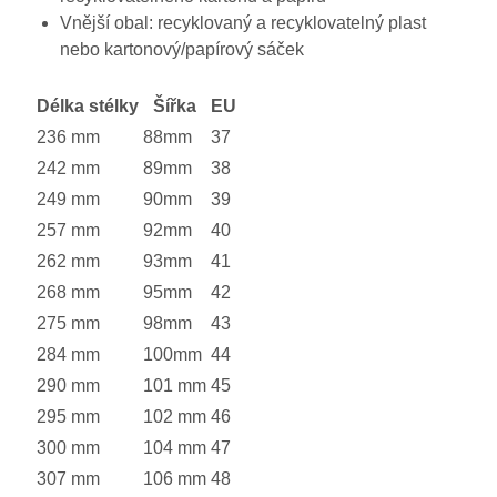
Vnější obal: recyklovaný a recyklovatelný plast
nebo kartonový/papírový sáček
Délka stélky
Šířka
EU
236 mm
88mm
37
242 mm
89mm
38
249 mm
90mm
39
257 mm
92mm
40
262 mm
93mm
41
268 mm
95mm
42
275 mm
98mm
43
284 mm
100mm
44
290 mm
101 mm
45
295 mm
102 mm
46
300 mm
104 mm
47
307 mm
106 mm
48