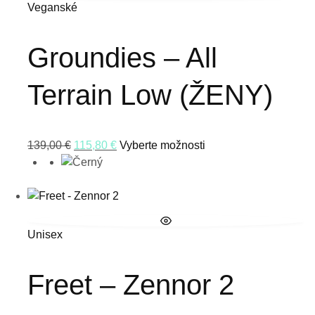
Veganské
Groundies – All
Terrain Low (ŽENY)
139,00
€
115,80
€
Vyberte možnosti
Unisex
Freet – Zennor 2