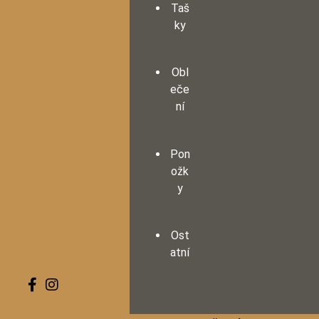
Taš
ky
Obl
eče
ní
Pon
ožk
y
Ost
atní