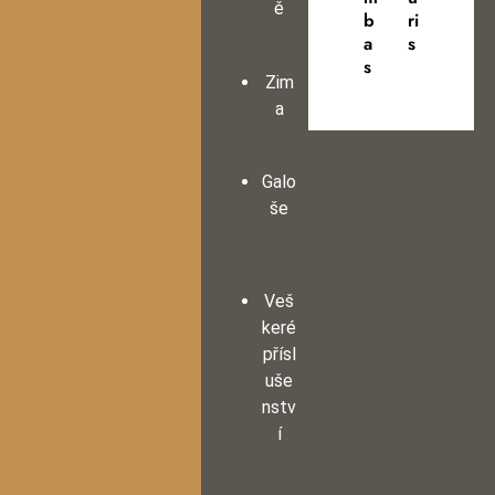
ě
b
ri
a
s
s
Zim
a
Galo
še
Veš
keré
přísl
uše
nstv
í