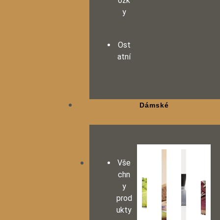
ožk
y
Ost
atní
Dámské
Vše
chn
y
prod
ukty