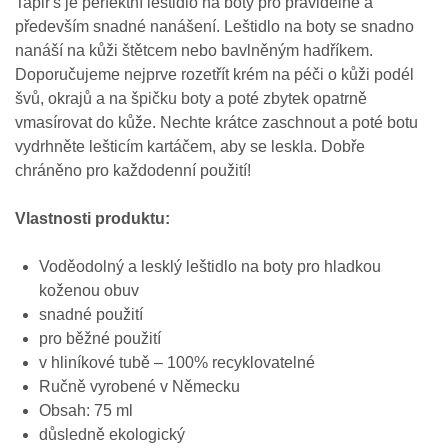
Tapir's je perfektní leštidlo na boty pro pravidelné a
především snadné nanášení. Leštidlo na boty se snadno
nanáší na kůži štětcem nebo bavlněným hadříkem.
Doporučujeme nejprve rozetřít krém na péči o kůži podél
švů, okrajů a na špičku boty a poté zbytek opatrně
vmasírovat do kůže. Nechte krátce zaschnout a poté botu
vydrhněte lešticím kartáčem, aby se leskla. Dobře
chráněno pro každodenní použití!
Vlastnosti produktu:
Voděodolný a lesklý leštidlo na boty pro hladkou
koženou obuv
snadné použití
pro běžné použití
v hliníkové tubě – 100% recyklovatelné
Ručně vyrobené v Německu
Obsah: 75 ml
důsledně ekologický