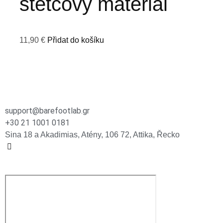
štětcový materiál
11,90
€
Přidat do košíku
support@barefootlab.gr
+30 21 1001 0181
Sina 18 a Akadimias, Atény, 106 72, Attika, Řecko