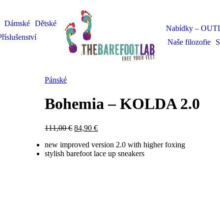
Dámské
Dětské
Nabídky – OUT
Příslušenství
Naše filozofie
S
Pánské
Bohemia – KOLDA 2.0
111,00
€
84,90
€
new improved version 2.0 with higher foxing
stylish barefoot lace up sneakers