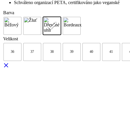
Schváleno organizací PETA, certifikováno jako veganské
Barva
Velikost
36
37
38
39
40
41