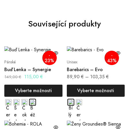
Související produkty
-
-
23%
43%
Pánské
Unisex
Buď Lenka – Synergie
Barebarics – Evo
115,00
€
89,90
€
–
103,35
€
149,00
€
Vyberte možnosti
Vyberte možnosti