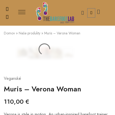
Domov
»
Naše produkty
»
Muris – Verona Woman
Veganské
Muris – Verona Woman
110,00
€
Verona is style in motion. An urban-inspired barefoot trainer