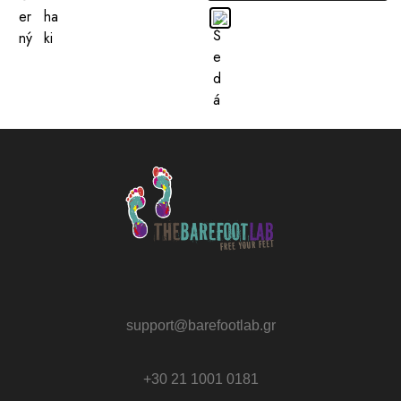
support@barefootlab.gr
+30 21 1001 0181