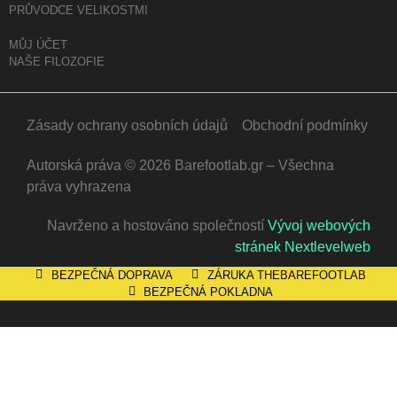
PRŮVODCE VELIKOSTMI
MŮJ ÚČET
NAŠE FILOZOFIE
Zásady ochrany osobních údajů
Obchodní podmínky
Autorská práva © 2026 Barefootlab.gr – Všechna
práva vyhrazena
Navrženo a hostováno společností
Vývoj webových
stránek Nextlevelweb
BEZPEČNÁ DOPRAVA
ZÁRUKA THEBAREFOOTLAB
BEZPEČNÁ POKLADNA