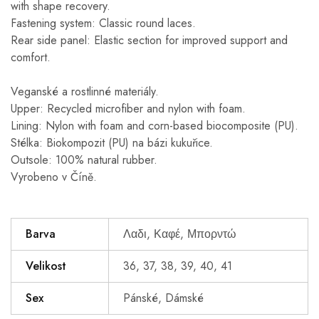
with shape recovery.
Fastening system: Classic round laces.
Rear side panel: Elastic section for improved support and
comfort.
Veganské a rostlinné materiály.
Upper: Recycled microfiber and nylon with foam.
Lining: Nylon with foam and corn-based biocomposite (PU).
Stélka: Biokompozit (PU) na bázi kukuřice.
Outsole: 100% natural rubber.
Vyrobeno v Číně.
Barva
Λαδι, Καφέ, Μπορντώ
Velikost
36, 37, 38, 39, 40, 41
Sex
Pánské, Dámské