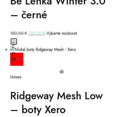
Be Lenka Winter 3.0
– černé
180,00
€
135,00
€
Vyberte možnosti
- 17%
Unisex
Ridgeway Mesh Low
– boty Xero