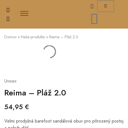
Domov
»
Naše produkty
»
Reima – Pláž 2.0
Unisex
Reima – Pláž 2.0
54,95
€
Velmi prodyšná barefoot sandálová obuv pro přirozený postoj
a pohyb dětí.