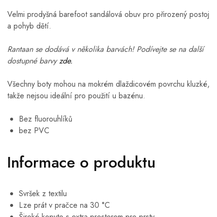
Velmi prodyšná barefoot sandálová obuv pro přirozený postoj
a pohyb dětí.
Rantaan se dodává v několika barvách! Podívejte se na další
dostupné barvy
zde.
Všechny boty mohou na mokrém dlaždicovém povrchu kluzké,
takže nejsou ideální pro použití u bazénu.
Bez fluorouhlíků
bez PVC
Informace o produktu
Svršek z textilu
Lze prát v pračce na 30 °C
Široké kopyto s extra prostorem pro prsty