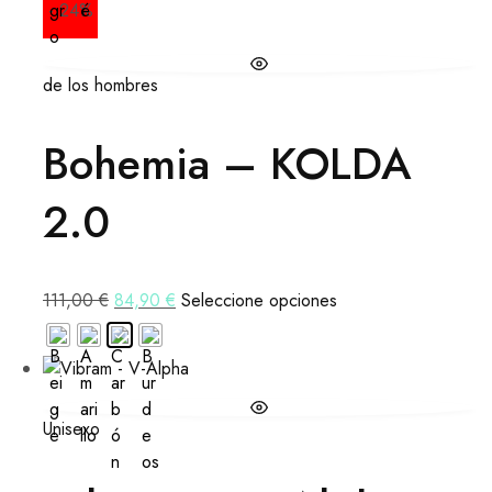
- 24%
de los hombres
Bohemia – KOLDA
2.0
111,00
€
84,90
€
Seleccione opciones
Unisexo