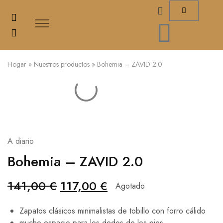
Hogar
»
Nuestros productos
»
Bohemia – ZAVID 2.0
A diario
Bohemia – ZAVID 2.0
141,00
€
117,00
€
Agotado
Zapatos clásicos minimalistas de tobillo con forro cálido
mucho espacio para los dedos de los pies