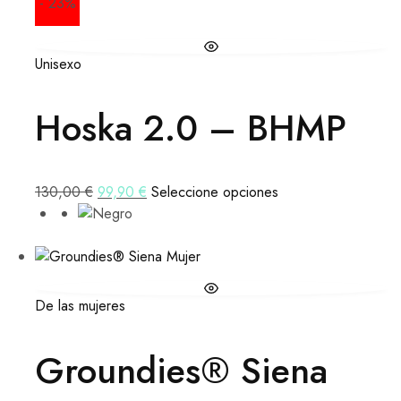
- 23%
Unisexo
Hoska 2.0 – BHMP
130,00
€
99,90
€
Seleccione opciones
De las mujeres
Groundies® Siena