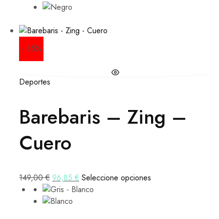
- 35%
Deportes
Barebaris – Zing –
Cuero
149,00
€
96,85
€
Seleccione opciones