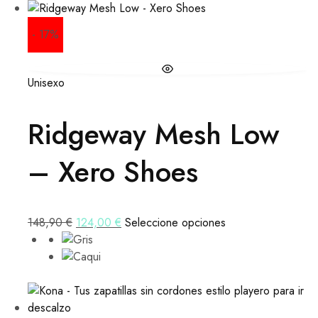
- 17%
Unisexo
Ridgeway Mesh Low
– Xero Shoes
148,90
€
124,00
€
Seleccione opciones