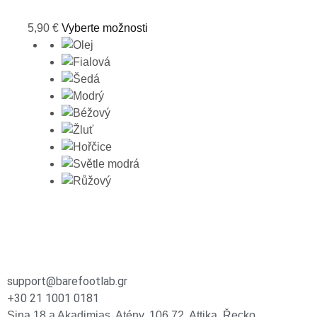
5,90
€
Vyberte možnosti
support@barefootlab.gr
+30 21 1001 0181
Sina 18 a Akadimias, Atény, 106 72, Attika, Řecko