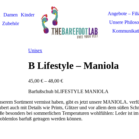
Angebote – Fili
n
Damen
Kinder
Unsere Philoso
Zubehör
Kommunikat
Unisex
B Lifestyle – Maniola
45,00
€
–
48,00
€
Barfußschuh bLIFESTYLE MANIOLA
n unserem Sortiment vermisst haben, gibt es jetzt unsere MANIOLA.
verf
aubert auch mit Details wie Prints, Glitzer und vor allem dem süßen 
üße besonders bei sommerlichen Temperaturen wohlfühlen: Leder ist im 
roblemlos barfuß getragen werden können.