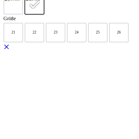
Größe
21
22
23
24
25
26