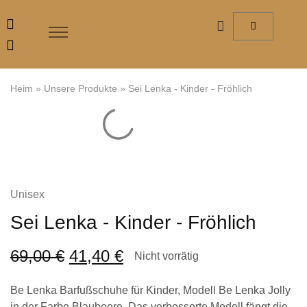
Heim
»
Unsere Produkte
»
Sei Lenka - Kinder - Fröhlich
Unisex
Sei Lenka - Kinder - Fröhlich
69,00
€
41,40
€
Nicht vorrätig
Be Lenka Barfußschuhe für Kinder, Modell Be Lenka Jolly
in der Farbe Blaubeere. Das verbesserte Modell fängt die