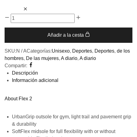
Añadir a la cesta
SKU:
N / A
Categorías:
Unisexo
,
Deportes
,
Deportes
,
de los
hombres
,
De las mujeres
,
A diario
,
A diario
Compartir:
Descripción
Información adicional
About Flex 2
UrbanGrip outsole for gym, light trail and pavement grip
& durability
SoftFlex midsole for full flexibility with or without