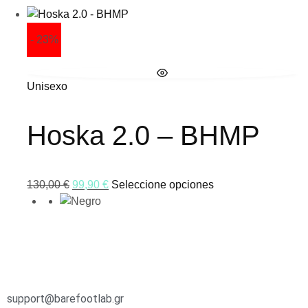
- 23%
Unisexo
Hoska 2.0 – BHMP
130,00
€
99,90
€
Seleccione opciones
support@barefootlab.gr