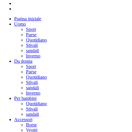
Pagina iniziale
Uomo
Sport
Paese
Quotidiano
Stivali
sandali
Inverno
Da donna
Sport
Paese
Quotidiano
Stivali
sandali
Inverno
Per bambini
Quotidiano
Stivali
sandali
Accessori
Borse
Vestiti