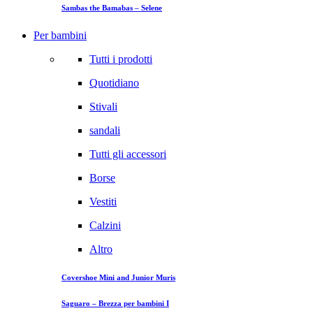
Sambas the Bamabas – Selene
Per bambini
Tutti i prodotti
Quotidiano
Stivali
sandali
Tutti gli accessori
Borse
Vestiti
Calzini
Altro
Covershoe Mini and Junior Muris
Saguaro – Brezza per bambini I