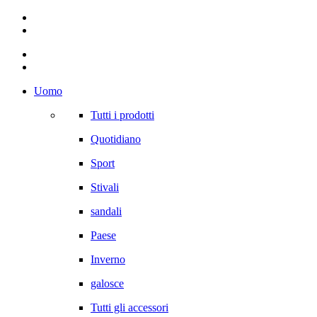
Uomo
Tutti i prodotti
Quotidiano
Sport
Stivali
sandali
Paese
Inverno
galosce
Tutti gli accessori