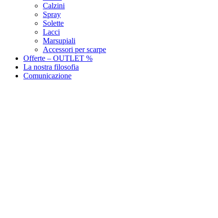
Calzini
Spray
Solette
Lacci
Marsupiali
Accessori per scarpe
Offerte – OUTLET %
La nostra filosofia
Comunicazione