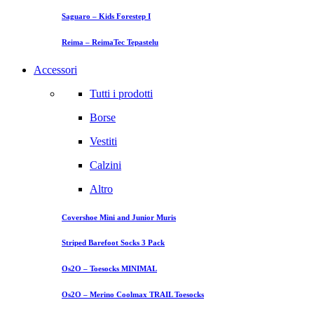
Saguaro – Kids Forestep I
Reima – ReimaTec Tepastelu
Accessori
Tutti i prodotti
Borse
Vestiti
Calzini
Altro
Covershoe Mini and Junior Muris
Striped Barefoot Socks 3 Pack
Os2O – Toesocks MINIMAL
Os2O – Merino Coolmax TRAIL Toesocks