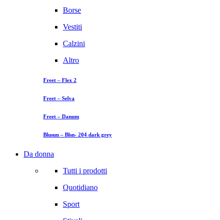
Borse
Vestiti
Calzini
Altro
Freet – Flex 2
Freet – Selva
Freet – Danum
Blusun – Blsn- 204 dark grey
Da donna
Tutti i prodotti
Quotidiano
Sport