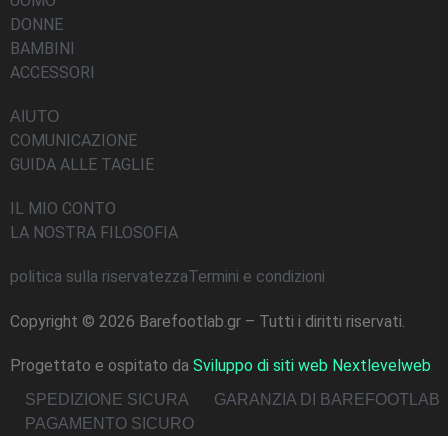
UOMO
DONNE
BAMBINI
ACCESSORI
AIUTO
COMUNICAZIONE
GUIDA ALLE TAGLIE
IL MIO CONTO
LA NOSTRA FILOSOFIA
politica sulla riservatezza
Termini e condizioni
Copyright © 2026 Barefootlab.gr – Tutti i diritti riservati.
Progettato e ospitato da
Sviluppo di siti web Nextlevelweb
SPEDIZIONE SICURA
GARANZIA DI BAREFOOTLAB
PAGAMENTO SICURO