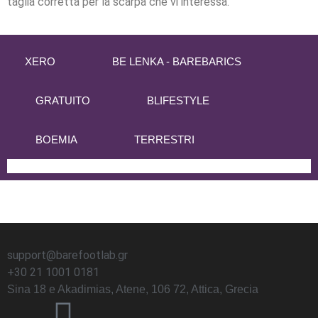
taglia corretta per la scarpa che vi interessa.
XERO
BE LENKA - BAREBARICS
GRATUITO
BLIFESTYLE
BOEMIA
TERRESTRI
support@barefootlab.gr
+30 21 1001 0181
Sina 18 e Akadimias, Atene, 106 72, Attica, Grecia