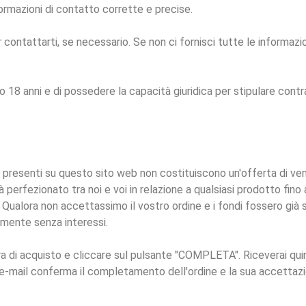
nformazioni di contatto corrette e precise.
contattarti, se necessario. Se non ci fornisci tutte le informazi
o 18 anni e di possedere la capacità giuridica per stipulare contr
i presenti su questo sito web non costituiscono un'offerta di ven
 perfezionato tra noi e voi in relazione a qualsiasi prodotto fino 
ualora non accettassimo il vostro ordine e i fondi fossero già s
lmente senza interessi.
ura di acquisto e cliccare sul pulsante "COMPLETA". Riceverai quin
ll'e-mail conferma il completamento dell'ordine e la sua accettaz