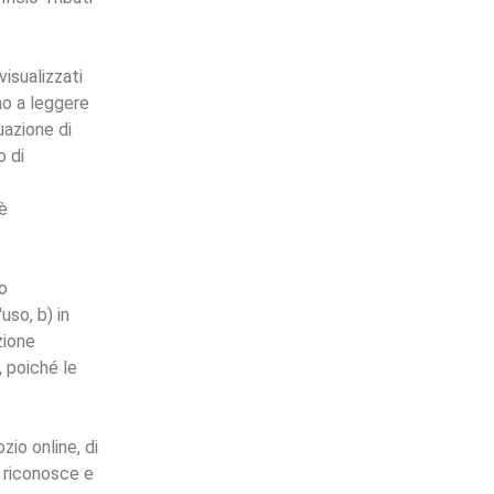
visualizzati
mo a leggere
uazione di
o di
 è
so
uso, b) in
zione
, poiché le
zio online, di
 riconosce e