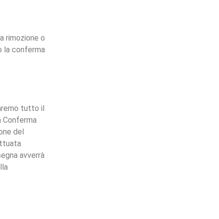
la rimozione o
to la conferma
aremo tutto il
la Conferma
ione del
ttuata
nsegna avverrà
lla