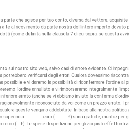
za parte che agisce per tuo conto, diversa dal vettore, acquisite
sa a te al ricevimento da parte nostra dell'intero importo dovuto p
tti (come definita nella clausola 7 di cui sopra, se questa avvi
ento sul nostro sito web, salvo casi di errore evidente. Ci impe
via potrebbero verificarsi degli errori. Qualora dovessimo riscontra
a possibile e vi daremo la possibilità di riconfermare l'ordine al 
dereremo l'ordine annullato e vi rimborseremo integralmente l'imp
inferiore errato (anche se vi abbiamo inviato la conferma d'ordin
 ragionevolmente riconosciuto da voi come un prezzo errato. I pr
qualora queste vengano addebitate. In base alla nostra politica a
eco superiori a ……………….euro (…………..€) sono gratuite, mentre per gl
tro euro ( …€). Le spese di spedizione per gli acquisti effettuati al