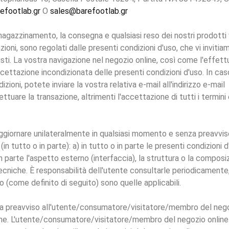
efootlab.gr
O
sales@barefootlab.gr
mmagazzinamento, la consegna e qualsiasi reso dei nostri prodotti 
oni, sono regolati dalle presenti condizioni d'uso, che vi invitia
isti. La vostra navigazione nel negozio online, così come l'effett
ccettazione incondizionata delle presenti condizioni d'uso. In cas
zioni, potete inviare la vostra relativa e-mail all'indirizzo e-mail
ettuare la transazione, altrimenti l'accettazione di tutti i termini
 o aggiornare unilateralmente in qualsiasi momento e senza preavvi
utto o in parte): a) in tutto o in parte le presenti condizioni d'
in parte l'aspetto esterno (interfaccia), la struttura o la composi
ecniche. È responsabilità dell'utente consultarle periodicamente
 (come definito di seguito) sono quelle applicabili.
senza preavviso all'utente/consumatore/visitatore/membro del nego
nline. L'utente/consumatore/visitatore/membro del negozio online