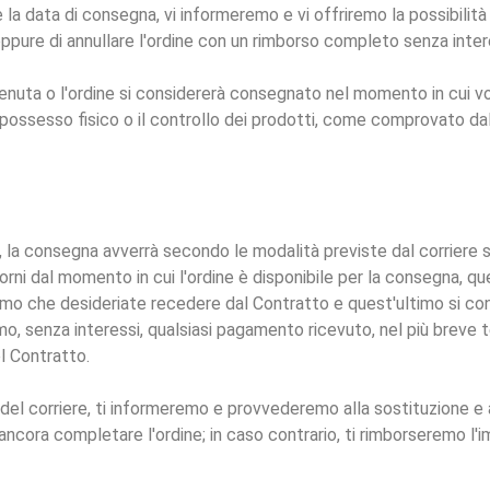
 la data di consegna, vi informeremo e vi offriremo la possibilità
pure di annullare l'ordine con un rimborso completo senza inter
vvenuta o l'ordine si considererà consegnato nel momento in cui vo
 possesso fisico o il controllo dei prodotti, come comprovato dal
ere, la consegna avverrà secondo le modalità previste dal corriere
rni dal momento in cui l'ordine è disponibile per la consegna, q
emo che desideriate recedere dal Contratto e quest'ultimo si co
remo, senza interessi, qualsiasi pagamento ricevuto, nel più breve
l Contratto.
e del corriere, ti informeremo e provvederemo alla sostituzione e 
 ancora completare l'ordine; in caso contrario, ti rimborseremo l'