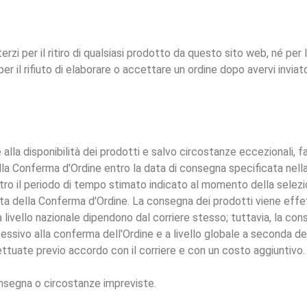
erzi per il ritiro di qualsiasi prodotto da questo sito web, né per 
per il rifiuto di elaborare o accettare un ordine dopo avervi invia
 alla disponibilità dei prodotti e salvo circostanze eccezionali, f
nella Conferma d'Ordine entro la data di consegna specificata nel
ntro il periodo di tempo stimato indicato al momento della selez
ta della Conferma d'Ordine. La consegna dei prodotti viene effe
a livello nazionale dipendono dal corriere stesso; tuttavia, la co
essivo alla conferma dell'Ordine e a livello globale a seconda de
uate previo accordo con il corriere e con un costo aggiuntivo.
 consegna o circostanze impreviste.