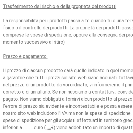
Trasferimento del rischio e della proprietà dei prodotti
.
La responsabilità per i prodotti passa a te quando tu o una ter
fisico o il controllo dei prodotti. La proprietà dei prodotti pas
comprese le spese di spedizione, oppure alla consegna dei prodo
momento successivo al ritiro).
Prezzo e pagamento.
Il prezzo di ciascun prodotto sarà quello indicato in quel mom
a garantire che tutti i prezzi sul sito web siano accurati, tutta
nel prezzo di un prodotto da voi ordinato, vi informeremo il prim
corretto o di annullarlo. Se non riusciamo a contattarvi, consi
pagato. Non siamo obbligati a fornirvi alcun prodotto al prezzo 
l'errore di prezzo sia evidente e incontestabile e possa essere
nostro sito web includono l'IVA ma non le spese di spedizione, 
spese di spedizione per gli acquisti effettuati in territorio gr
inferiori a ………..euro (.,,,,,€) viene addebitato un importo di quat