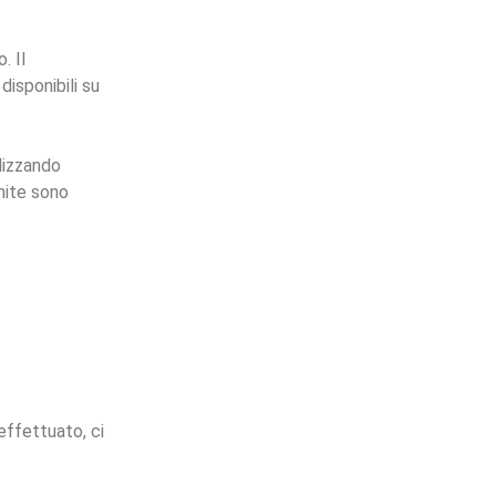
. Il
disponibili su
ilizzando
rnite sono
effettuato, ci