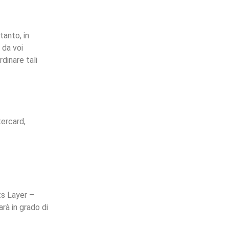
tanto, in
 da voi
rdinare tali
tercard,
ts Layer –
arà in grado di