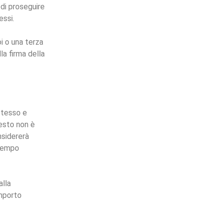
 di proseguire
essi.
i o una terza
la firma della
 stesso e
uesto non è
nsidererà
 tempo
alla
importo