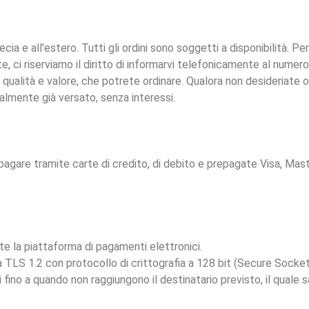
cia e all'estero. Tutti gli ordini sono soggetti a disponibilità. Per
, ci riserviamo il diritto di informarvi telefonicamente al numero
re qualità e valore, che potrete ordinare. Qualora non desideriate o
almente già versato, senza interessi.
pagare tramite carte di credito, di debito e prepagate Visa, Mas
te la piattaforma di pagamenti elettronici.
a TLS 1.2 con protocollo di crittografia a 128 bit (Secure Socke
fino a quando non raggiungono il destinatario previsto, il quale s