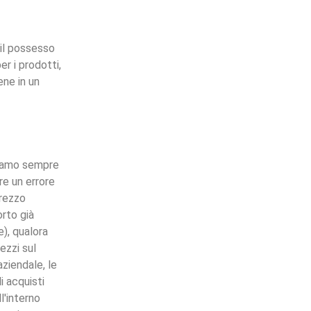
 il possesso
er i prodotti,
ene in un
gniamo sempre
re un errore
prezzo
orto già
e), qualora
ezzi sul
ziendale, le
i acquisti
l'interno