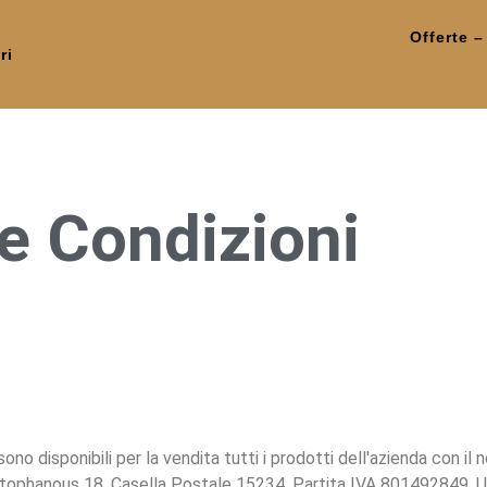
Offerte 
ri
e Condizioni
o disponibili per la vendita tutti i prodotti dell'azienda con il
istophanous 18, Casella Postale 15234, Partita IVA 801492849, Uf