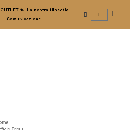
– OUTLET %
La nostra filosofia
Comunicazione
 nome
ficio Tributi