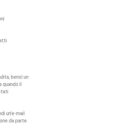
oni
atti
dita, bensì un
a quando il
tati
di un'e-mail
ione da parte