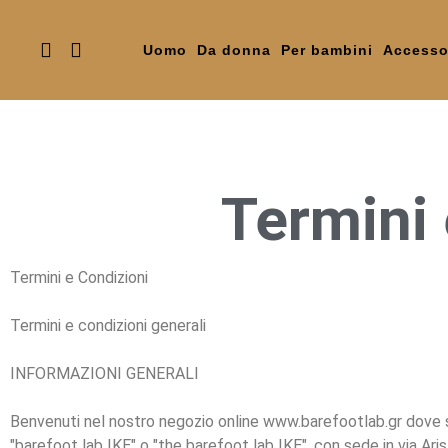
Uomo
Da donna
Per bambini
Accesso
Termini 
Termini e Condizioni
Termini e condizioni generali
INFORMAZIONI GENERALI
Benvenuti nel nostro negozio online www.barefootlab.gr dove son
"barefoot lab IKE" o "the barefoot lab IKE", con sede in via Ar