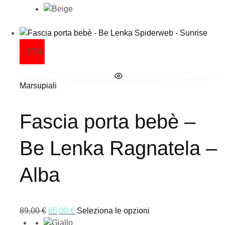
- 27%
Marsupiali
Fascia porta bebè –
Be Lenka Ragnatela –
Alba
89,00
€
65,00
€
Seleziona le opzioni