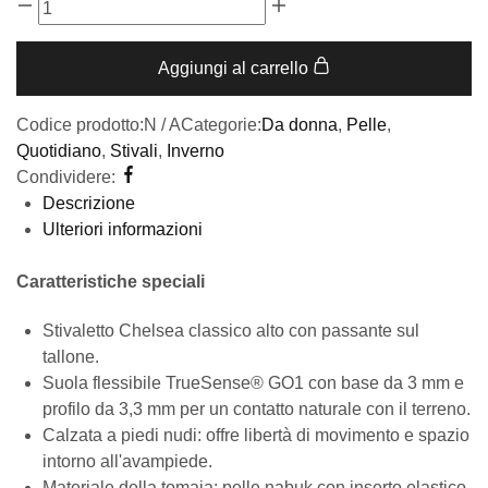
Aggiungi al carrello
Codice prodotto:
N / A
Categorie:
Da donna
,
Pelle
,
Quotidiano
,
Stivali
,
Inverno
Condividere:
Descrizione
Ulteriori informazioni
Caratteristiche speciali
Stivaletto Chelsea classico alto con passante sul
tallone.
Suola flessibile TrueSense® GO1 con base da 3 mm e
profilo da 3,3 mm per un contatto naturale con il terreno.
Calzata a piedi nudi: offre libertà di movimento e spazio
intorno all'avampiede.
Materiale della tomaia: pelle nabuk con inserto elastico