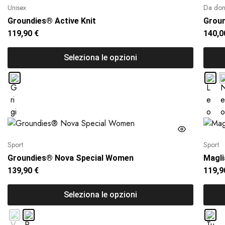
Unisex
Da do
Groundies® Active Knit
Groun
119,90
€
140,
Seleziona le opzioni
Sport
Sport
Groundies® Nova Special Women
Magli
139,90
€
119,
Seleziona le opzioni