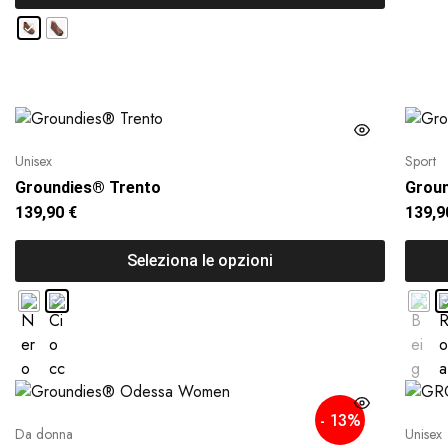
Unisex
Sport
Groundies® Trento
Groun
139,90
€
139,
Seleziona le opzioni
- 13%
Da donna
Unisex