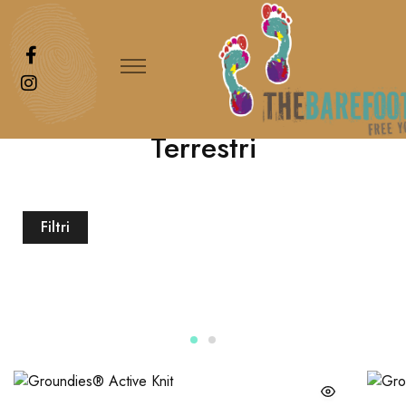
Casa
»
Terrestri
Terrestri
Filtri