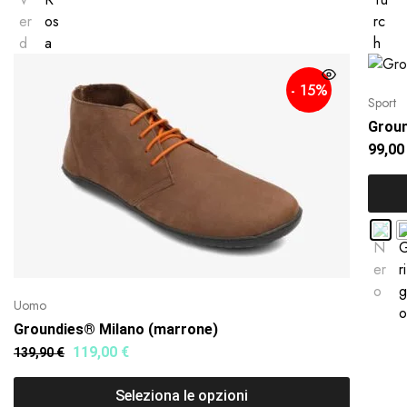
- 15%
Sport
Grou
99,0
Uomo
Groundies® Milano (marrone)
119,00
€
139,90
€
Seleziona le opzioni