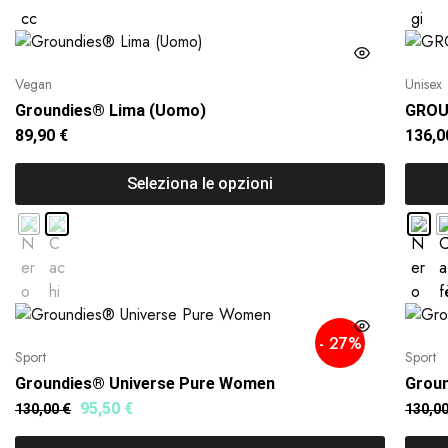
Vegan
Unisex
Groundies® Lima (Uomo)
GROU
89,90
€
136,
Seleziona le opzioni
- 27%
Sport
Sport
Groundies® Universe Pure Women
Groun
95,50
€
130,00
€
130,0