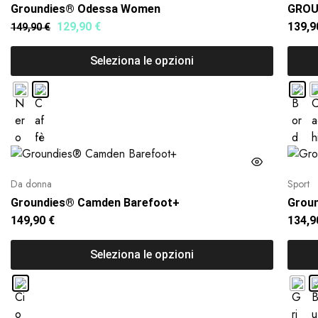
Groundies® Odessa Women
GROU
129,90
€
139,
149,90
€
Seleziona le opzioni
Da donna
Sport
Groundies® Camden Barefoot+
Grou
149,90
€
134,
Seleziona le opzioni