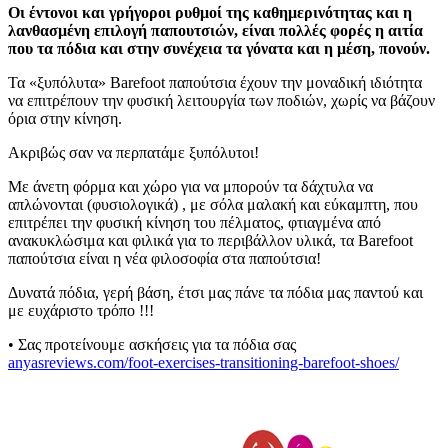
Οι έντονοι και γρήγοροι ρυθμοί της καθημερινότητας και η
λανθασμένη επιλογή παπουτσιών, είναι πολλές φορές η αιτία
που τα πόδια και στην συνέχεια τα γόνατα και η μέση, πονούν.
Τα «ξυπόλυτα» Barefoot παπούτσια έχουν την μοναδική ιδιότητα
να επιτρέπουν την φυσική λειτουργία των ποδιών, χωρίς να βάζουν
όρια στην κίνηση.
Ακριβώς σαν να περπατάμε ξυπόλυτοι!
Με άνετη φόρμα και χώρο για να μπορούν τα δάχτυλα να
απλώνονται (φυσιολογικά) , με σόλα μαλακή και εύκαμπτη, που
επιτρέπει την φυσική κίνηση του πέλματος, φτιαγμένα από
ανακυκλώσιμα και φιλικά για το περιβάλλον υλικά, τα Barefoot
παπούτσια είναι η νέα φιλοσοφία στα παπούτσια!
Δυνατά πόδια, γερή βάση, έτσι μας πάνε τα πόδια μας παντού και
με ευχάριστο τρόπο !!!
• Σας προτείνουμε ασκήσεις για τα πόδια σας
anyasreviews.com/foot-exercises-transitioning-barefoot-shoes/