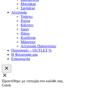
Μποτάκια
Σανδάλια
Αξεσουάρ
Τσάντες
Ρούχα
Κάλτσες
Spray
Πάτοι
Κορδόνια
Μάρσιποι
Αξεσουάρ Παπουτσιών
Προσφορές – OUTLET %
Η Φιλοσοφία μας
Επικοινωνία
Προστέθηκε με επιτυχία στο καλάθι σας.
Greek