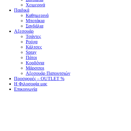
Χειμερινά
Παιδικά
Καθημερινά
Μποτάκια
Σανδάλια
Αξεσουάρ
Τσάντες
Ρούχα
Κάλτσες
Spray
Πάτοι
Κορδόνια
Μάρσιποι
Αξεσουάρ Παπουτσιών
Προσφορές – OUTLET %
Η Φιλοσοφία μας
Επικοινωνία