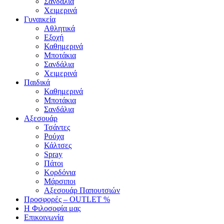
Σανδάλια
Χειμερινά
Γυναικεία
Αθλητικά
Εξοχή
Καθημερινά
Μποτάκια
Σανδάλια
Χειμερινά
Παιδικά
Καθημερινά
Μποτάκια
Σανδάλια
Αξεσουάρ
Τσάντες
Ρούχα
Κάλτσες
Spray
Πάτοι
Κορδόνια
Μάρσιποι
Αξεσουάρ Παπουτσιών
Προσφορές – OUTLET %
Η Φιλοσοφία μας
Επικοινωνία