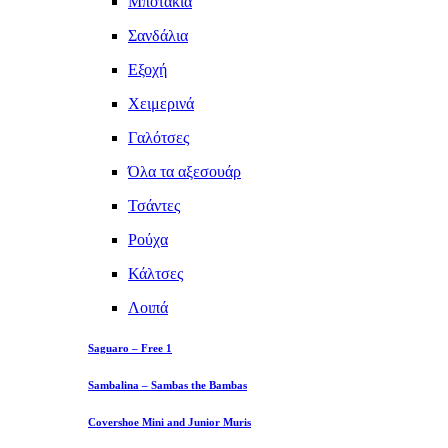
Μποτάκια
Σανδάλια
Εξοχή
Χειμερινά
Γαλότσες
Όλα τα αξεσουάρ
Τσάντες
Ρούχα
Κάλτσες
Λοιπά
Saguaro – Free 1
Sambalina – Sambas the Bambas
Covershoe Mini and Junior Muris