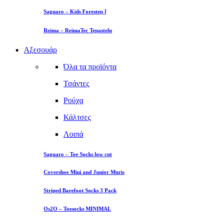
Saguaro – Kids Forestep Ⅰ
Reima – ReimaTec Tepastelu
Αξεσουάρ
Όλα τα προϊόντα
Τσάντες
Ρούχα
Κάλτσες
Λοιπά
Saguaro – Toe Socks low cut
Covershoe Mini and Junior Muris
Striped Barefoot Socks 3 Pack
Os2O – Toesocks MINIMAL