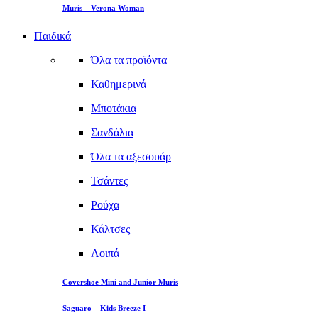
Muris – Verona Woman
Παιδικά
Όλα τα προϊόντα
Καθημερινά
Μποτάκια
Σανδάλια
Όλα τα αξεσουάρ
Τσάντες
Ρούχα
Κάλτσες
Λοιπά
Covershoe Mini and Junior Muris
Saguaro – Kids Breeze I