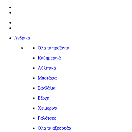
Ανδρικά
Όλα τα προϊόντα
Καθημερινά
Αθλητικά
Μποτάκια
Σανδάλια
Εξοχή
Χειμερινά
Γαλότσες
Όλα τα αξεσουάρ