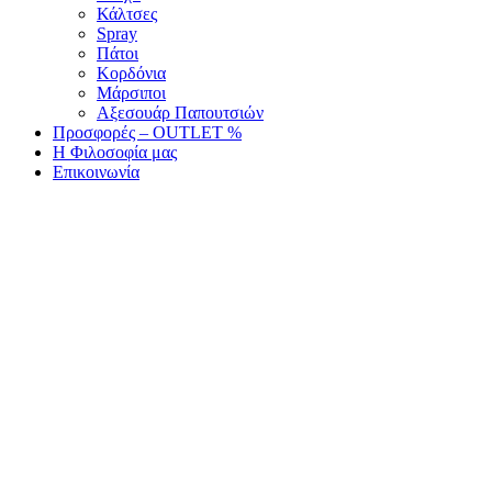
Κάλτσες
Spray
Πάτοι
Κορδόνια
Μάρσιποι
Αξεσουάρ Παπουτσιών
Προσφορές – OUTLET %
Η Φιλοσοφία μας
Επικοινωνία