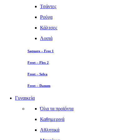
Τσάντες
Ρούχα
Κάλτσες
Λοιπά
Saguaro – Free 1
Freet – Flex 2
Freet – Selva
Freet – Danum
Γυναικεία
Όλα τα προϊόντα
Καθημερινά
Αθλητικά