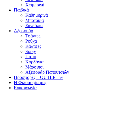
Χειμερινά
Παιδικά
Καθημερινά
Μποτάκια
Σανδάλια
Αξεσουάρ
Τσάντες
Ρούχα
Κάλτσες
Spray
Πάτοι
Κορδόνια
Μάρσιποι
Αξεσουάρ Παπουτσιών
Προσφορές – OUTLET %
Η Φιλοσοφία μας
Επικοινωνία