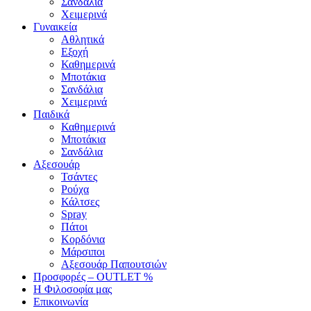
Σανδάλια
Χειμερινά
Γυναικεία
Αθλητικά
Εξοχή
Καθημερινά
Μποτάκια
Σανδάλια
Χειμερινά
Παιδικά
Καθημερινά
Μποτάκια
Σανδάλια
Αξεσουάρ
Τσάντες
Ρούχα
Κάλτσες
Spray
Πάτοι
Κορδόνια
Μάρσιποι
Αξεσουάρ Παπουτσιών
Προσφορές – OUTLET %
Η Φιλοσοφία μας
Επικοινωνία