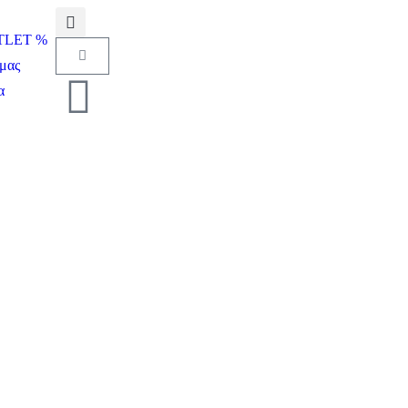
UTLET %
μας
α