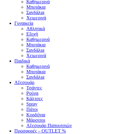
Καθημερινά
Μποτάκια
Σανδάλια
Χειμερινά
Γυναικεία
Αθλητικά
Εξοχή
Καθημερινά
Μποτάκια
Σανδάλια
Χειμερινά
Παιδικά
Καθημερινά
Μποτάκια
Σανδάλια
Αξεσουάρ
Τσάντες
Ρούχα
Κάλτσες
Spray
Πάτοι
Κορδόνια
Μάρσιποι
Αξεσουάρ Παπουτσιών
Προσφορές – OUTLET %