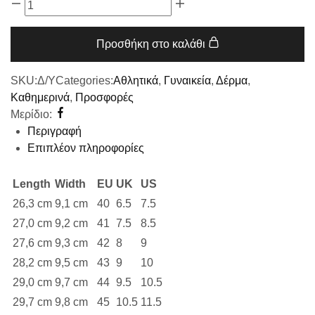
Προσθήκη στο καλάθι
SKU:
Δ/Υ
Categories:
Αθλητικά
,
Γυναικεία
,
Δέρμα
,
Καθημερινά
,
Προσφορές
Μερίδιο:
Περιγραφή
Επιπλέον πληροφορίες
Length
Width
EU
UK
US
26,3 cm
9,1 cm
40
6.5
7.5
27,0 cm
9,2 cm
41
7.5
8.5
27,6 cm
9,3 cm
42
8
9
28,2 cm
9,5 cm
43
9
10
29,0 cm
9,7 cm
44
9.5
10.5
29,7 cm
9,8 cm
45
10.5
11.5