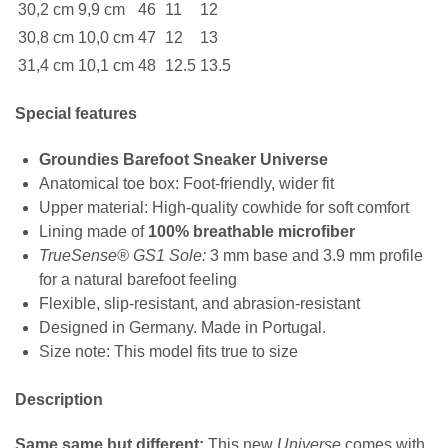
30,2 cm
9,9 cm
46
11
12
30,8 cm
10,0 cm
47
12
13
31,4 cm
10,1 cm
48
12.5
13.5
Special features
Groundies Barefoot Sneaker Universe
Anatomical toe box: Foot-friendly, wider fit
Upper material: High-quality cowhide for soft comfort
Lining made of
100% breathable microfiber
TrueSense® GS1 Sole:
3 mm base and 3.9 mm profile
for a natural barefoot feeling
Flexible, slip-resistant, and abrasion-resistant
Designed in Germany. Made in Portugal.
Size note: This model fits true to size
Description
Same same but different:
This new
Universe
comes with