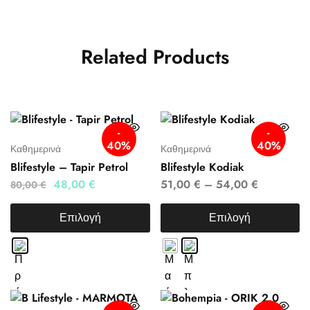
Related Products
-
-
40%
40%
Καθημερινά
Καθημερινά
Blifestyle – Tapir Petrol
Blifestyle Kodiak
48,00
€
51,00
€
–
54,00
€
80,00
€
Επιλογή
Επιλογή