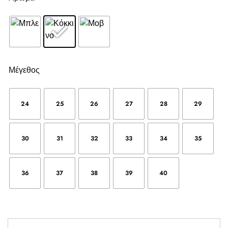
Μέγεθος
24
25
26
27
28
29
30
31
32
33
34
35
36
37
38
39
40