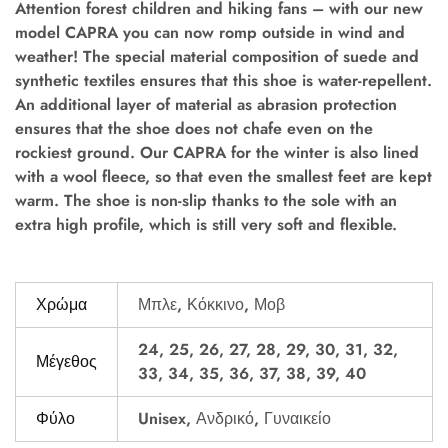
Attention forest children and hiking fans – with our new
model CAPRA you can now romp outside in wind and
weather! The special material composition of suede and
synthetic textiles ensures that this shoe is water-repellent.
An additional layer of material as abrasion protection
ensures that the shoe does not chafe even on the
rockiest ground. Our CAPRA for the winter is also lined
with a wool fleece, so that even the smallest feet are kept
warm. The shoe is non-slip thanks to the sole with an
extra high profile, which is still very soft and flexible.
Χρώμα
Μπλε, Κόκκινο, Μοβ
24, 25, 26, 27, 28, 29, 30, 31, 32,
Μέγεθος
33, 34, 35, 36, 37, 38, 39, 40
Φύλο
Unisex, Ανδρικό, Γυναικείο