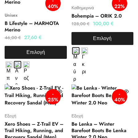
-
-
40%
22%
Καθημερινά
Unisex
Bohempia – ORIK 2.0
B Lifestyle – MARMOTA
100,00
€
128,00
€
Merino
27,60
€
46,00
€
Επιλογή
Επιλογή
-
-
25%
40%
Εξοχή
Εξοχή
Xero Shoes – Z-Trail EV –
Be Lenka – Winter
Trail Hiking, Running, and
Barefoot Boots Be Lenka
Recovery Sandal (Men)
Winter 2.0 Neo