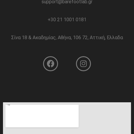
support@barefootlab.gr
+30 21 1001 0181
Σίνα 18 & Ακαδημίας, Αθήνα, 106 72, Αττική, Ελλαδα